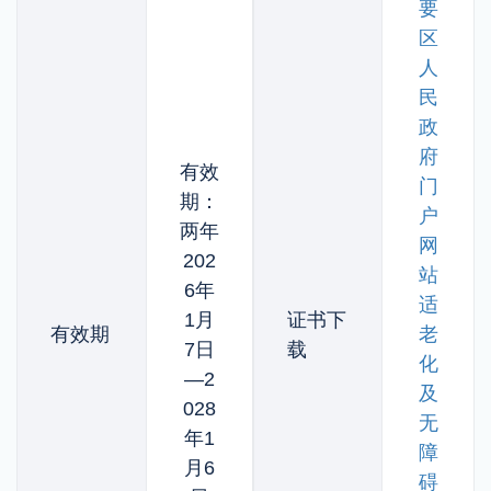
要
区
人
民
政
府
有效
门
期：
户
两年
网
202
站
6年
适
1月
证书下
有效期
老
7日
载
化
—2
及
028
无
年1
障
月6
碍