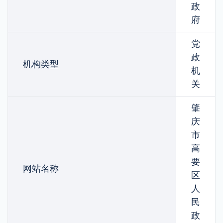
政
府
党
政
机构类型
机
关
肇
庆
市
高
要
网站名称
区
人
民
政