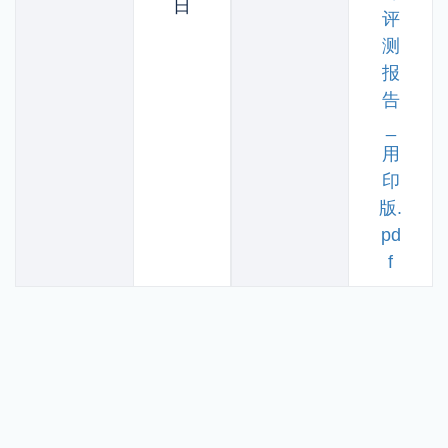
日
评
测
报
告
_
用
印
版.
pd
f