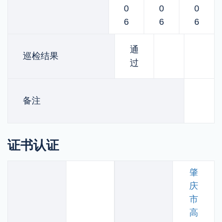
0
0
0
6
6
6
通
巡检结果
过
备注
证书认证
肇
庆
市
高