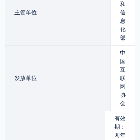
和
主管单位
信
息
化
部
中
国
互
发放单位
联
网
协
会
有效
期：
两年