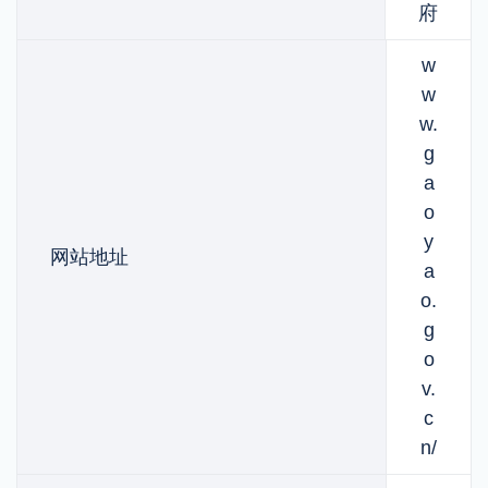
府
w
w
w.
g
a
o
y
网站地址
a
o.
g
o
v.
c
n/