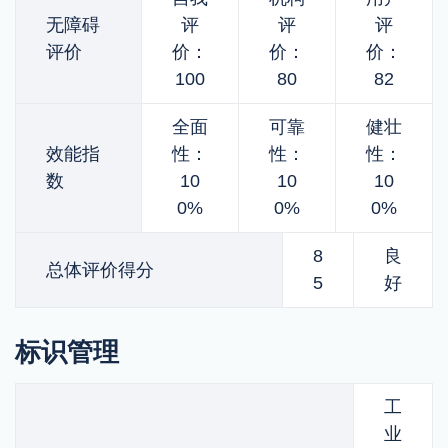
无障碍
评
评
评
评价
价：
价：
价：
100
80
82
全面
可靠
健壮
效能指
性：
性：
性：
数
10
10
10
0%
0%
0%
8
良
总体评价得分
5
好
标识管理
工
业